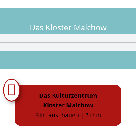
Das Kloster Malchow

Das Kulturzentrum
Kloster Malchow
Film anschauen | 3 min