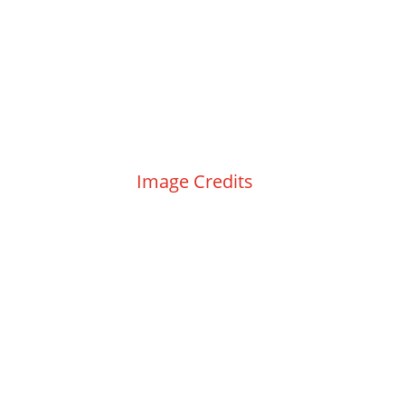
Kontakt
|
Impressum
|
Datenschutz
|
Image Credits
|
Contact
|
Imprint
|
Data privacy
|
Image Credits |